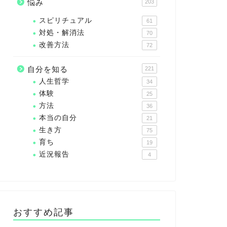
悩み
203
スピリチュアル
61
対処・解消法
70
改善方法
72
自分を知る
221
人生哲学
34
体験
25
方法
36
本当の自分
21
生き方
75
育ち
19
近況報告
4
おすすめ記事