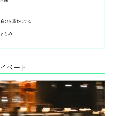
意味
に自分を露わにする
まとめ
イベート