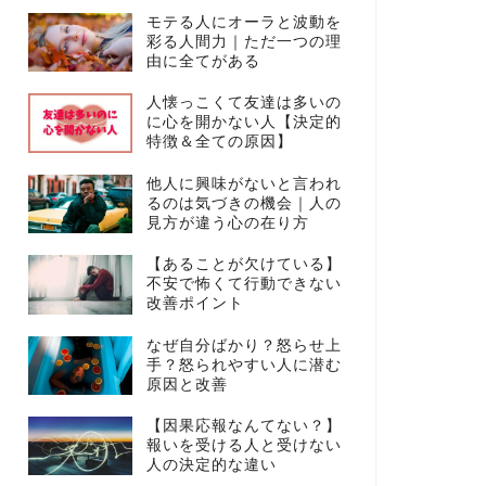
モテる人にオーラと波動を
彩る人間力｜ただ一つの理
由に全てがある
人懐っこくて友達は多いの
に心を開かない人【決定的
特徴＆全ての原因】
他人に興味がないと言われ
るのは気づきの機会｜人の
見方が違う心の在り方
【あることが欠けている】
不安で怖くて行動できない
改善ポイント
なぜ自分ばかり？怒らせ上
手？怒られやすい人に潜む
原因と改善
【因果応報なんてない？】
報いを受ける人と受けない
人の決定的な違い