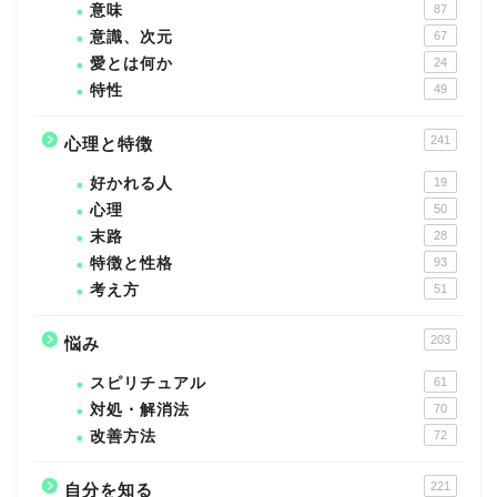
意味
87
意識、次元
67
愛とは何か
24
特性
49
241
心理と特徴
好かれる人
19
心理
50
末路
28
特徴と性格
93
考え方
51
203
悩み
スピリチュアル
61
対処・解消法
70
改善方法
72
221
自分を知る