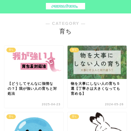
― CATEGORY ―
育ち
育ち
育ち
【どうしてそんなに強情な
物を大事にしない人の育ち５
の？】我が強い人の育ちと対
選【丁寧さは大きくなっても
処法
育める】
2025-04-23
2024-05-26
育ち
育ち