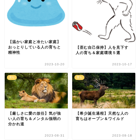
【温かい家庭と冷たい家庭】
おっとりしている人の育ちと
【歪む自己保持】人を見下す
精神性
人の育ち＆家庭環境５選
2023-10-20
2023-10-17
育ち
育ち
【厳しさに愛の放任】気が強
【希少誕生過程】天然な人の
い人の育ち＆メンタル強弱の
育ちはオープン＆ワイルド
分かれ道
2023-08-31
2023-08-18