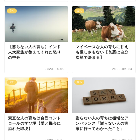
育ち
育ち
【怒らない人の育ち】インド
マイペースな人の育ちに甘え
人大家族が教えてくれた怒り
も厳しさもない【良悪は自分
の中身
次第で決まる】
2023-06-09
2023-05-03
育ち
育ち
素直な人の育ちは自己コント
謝らない人の育ちは極端なア
ロールの学び場【愛と機会に
ンバランス「謝らない人の実
溢れた環境】
家に行ってわかったこと」