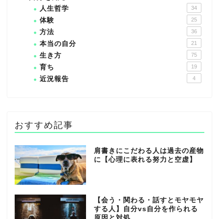
人生哲学
34
体験
25
方法
36
本当の自分
21
生き方
75
育ち
19
近況報告
4
おすすめ記事
肩書きにこだわる人は過去の産物
に【心理に表れる努力と空虚】
【会う・関わる・話すとモヤモヤ
する人】自分vs自分を作られる
原因と対処