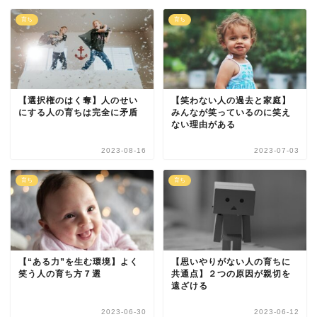
育ち
育ち
【選択権のはく奪】人のせい
【笑わない人の過去と家庭】
にする人の育ちは完全に矛盾
みんなが笑っているのに笑え
ない理由がある
2023-08-16
2023-07-03
育ち
育ち
【“ある力”を生む環境】よく
【思いやりがない人の育ちに
笑う人の育ち方７選
共通点】２つの原因が親切を
遠ざける
2023-06-30
2023-06-12