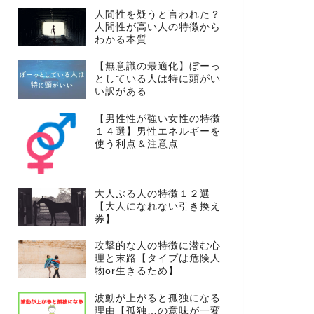
人間性を疑うと言われた？
人間性が高い人の特徴から
わかる本質
【無意識の最適化】ぼーっ
としている人は特に頭がい
い訳がある
【男性性が強い女性の特徴
１４選】男性エネルギーを
使う利点＆注意点
大人ぶる人の特徴１２選
【大人になれない引き換え
券】
攻撃的な人の特徴に潜む心
理と末路【タイプは危険人
物or生きるため】
波動が上がると孤独になる
理由【孤独…の意味が一変