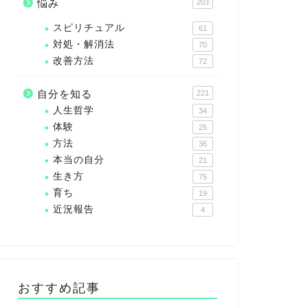
悩み
203
スピリチュアル
61
対処・解消法
70
改善方法
72
自分を知る
221
人生哲学
34
体験
25
方法
36
本当の自分
21
生き方
75
育ち
19
近況報告
4
おすすめ記事