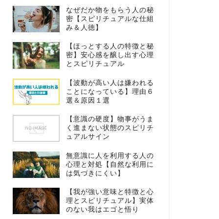
なぜだか物をもらう人の秘
密【スピリチュアルな仕組
み＆人徳】
【ほっとする人の特徴と秘
密】安心感を醸し出す心理
とスピリチュアル
【波動が高い人は嫌われる
ことになっている】理由６
選＆原因１選
【意識の硬度】物事がうま
く進まない状態のスピリチ
ュアルサイン
無意識に人を利用する人の
心理と対処【自然な利用に
は気づきにくい】
【我が強い意味と特徴と心
理とスピリチュアル】実体
のない我はエゴと悟り