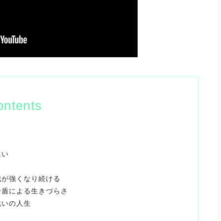
ontents
違い
我が強くなり続ける
矛盾による生きづらさ
戦いの人生