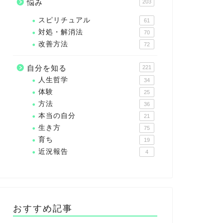
悩み
203
スピリチュアル
61
対処・解消法
70
改善方法
72
自分を知る
221
人生哲学
34
体験
25
方法
36
本当の自分
21
生き方
75
育ち
19
近況報告
4
おすすめ記事