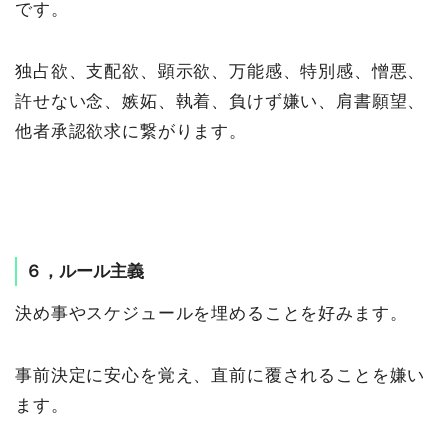
です。
独占欲、支配欲、顕示欲、万能感、特別感、憎悪、
許せない念、嫉妬、執着、負けず嫌い、肩書願望、
他者承認欲求に繋がります。
６，ルール主義
決め事やスケジュールを埋めることを好みます。
事前決定に安心を覚え、直前に覆されることを嫌い
ます。