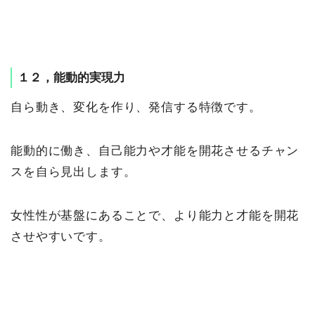
１２，能動的実現力
自ら動き、変化を作り、発信する特徴です。
能動的に働き、自己能力や才能を開花させるチャン
スを自ら見出します。
女性性が基盤にあることで、より能力と才能を開花
させやすいです。