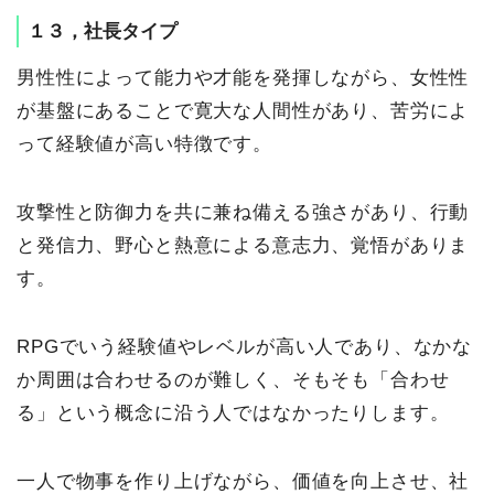
１３，社長タイプ
男性性によって能力や才能を発揮しながら、女性性
が基盤にあることで寛大な人間性があり、苦労によ
って経験値が高い特徴です。
攻撃性と防御力を共に兼ね備える強さがあり、行動
と発信力、野心と熱意による意志力、覚悟がありま
す。
RPGでいう経験値やレベルが高い人であり、なかな
か周囲は合わせるのが難しく、そもそも「合わせ
る」という概念に沿う人ではなかったりします。
一人で物事を作り上げながら、価値を向上させ、社