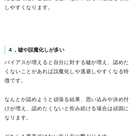
しやすくなります。
４，嘘や誤魔化しが多い
バイアスが増えると自分に対する嘘が増え、認めた
くないことがあれば誤魔化しや逃避しやすくなる特
徴です。
なんとか認めようと頑張る結果、思い込みや決め付
けが増え、認めたくないと拒み続ける場合は頑固に
なります。