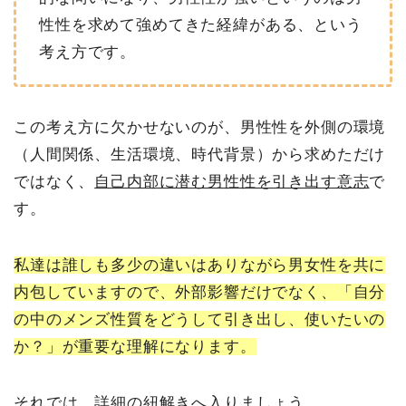
性性を求めて強めてきた経緯がある、という
考え方です。
この考え方に欠かせないのが、男性性を外側の環境
（人間関係、生活環境、時代背景）から求めただけ
ではなく、
自己内部に潜む男性性を引き出す意志
で
す。
私達は誰しも多少の違いはありながら男女性を共に
内包していますので、外部影響だけでなく、「自分
の中のメンズ性質をどうして引き出し、使いたいの
か？」が重要な理解になります。
それでは、詳細の紐解きへ入りましょう。