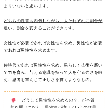
まりいないと思います。
どちらの性質も内包しながら、人それぞれに割合が
違い、割合を変えることができます
。
女性性が必要であれば女性性を求め、男性性が必要
であれば男性性を求めます。
侍時代であれば男性性を求め、男らしく技術を磨い
て力を育み、与える意識を持って人を守る強さを鍛
え、思考を重んじて正しさを貫くようなもの。
「どうして男性性を求めるの？」が本質
的な問いになり、男性性が強いというのは男