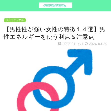
スピリチュアル
【男性性が強い女性の特徴１４選】男
性エネルギーを使う利点＆注意点
2023-01-03
/
2024-03-25