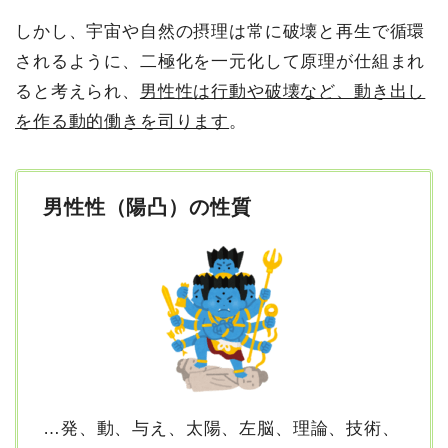
しかし、宇宙や自然の摂理は常に破壊と再生で循環
されるように、二極化を一元化して原理が仕組まれ
ると考えられ、
男性性は行動や破壊など、動き出し
を作る動的働きを司ります
。
男性性（陽凸）の性質
…発、動、与え、太陽、左脳、理論、技術、