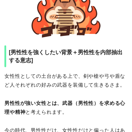
[男性性を強くしたい背景＋男性性を内部抽出
する意志]
女性性としての土台がある上で、剣や槍や弓や盾な
ど人それぞれの好みの武器を装備して生きるさま。
男性性が強い女性とは、武器（男性性）を求める心
理や精神
と考えられます。
今の時代、男性性だけ、女性性だけと偏った人はあ