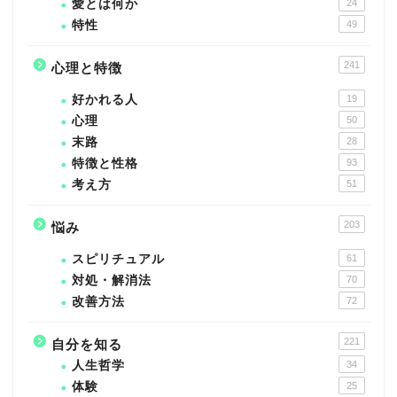
愛とは何か
24
特性
49
241
心理と特徴
好かれる人
19
心理
50
末路
28
特徴と性格
93
考え方
51
203
悩み
スピリチュアル
61
対処・解消法
70
改善方法
72
221
自分を知る
人生哲学
34
体験
25