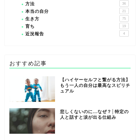
方法
36
本当の自分
21
生き方
75
育ち
19
近況報告
4
おすすめ記事
【ハイヤーセルフと繋がる方法】
もう一人の自分は最高なスピリチ
ュアル
悲しくないのに…なぜ？│特定の
人と話すと涙が出る仕組み