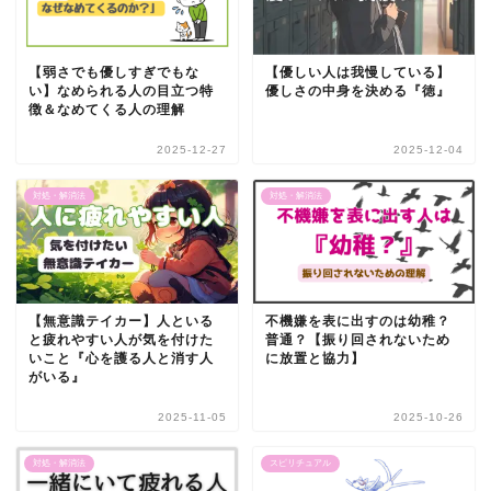
【弱さでも優しすぎでもな
【優しい人は我慢している】
い】なめられる人の目立つ特
優しさの中身を決める『徳』
徴＆なめてくる人の理解
2025-12-27
2025-12-04
対処・解消法
対処・解消法
【無意識テイカー】人といる
不機嫌を表に出すのは幼稚？
と疲れやすい人が気を付けた
普通？【振り回されないため
いこと『心を護る人と消す人
に放置と協力】
がいる』
2025-11-05
2025-10-26
対処・解消法
スピリチュアル