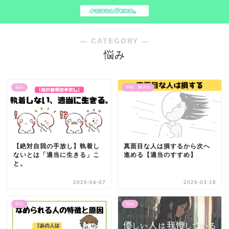
― CATEGORY ―
悩み
悩み
対処・解消法
【絶対自我の手放し】執着し
真面目な人は損するから次へ
ないとは「適当に生きる」こ
進める【適当のすすめ】
と。
2026-04-07
2026-03-18
悩み
悩み