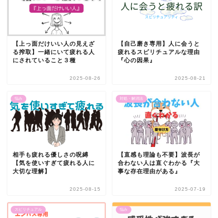
【上っ面だけいい人の見えざ
【自己磨き専用】人に会うと
る搾取】一緒にいて疲れる人
疲れるスピリチュアルな理由
にされていること３種
『心の因果』
2025-08-26
2025-08-21
悩み
対処・解消法
相手も疲れる優しさの呪縛
【直感も理論も不要】波長が
【気を使いすぎて疲れる人に
合わない人は直ぐわかる『大
大切な理解】
事な存在理由がある』
2025-08-15
2025-07-19
スピリチュアル
悩み