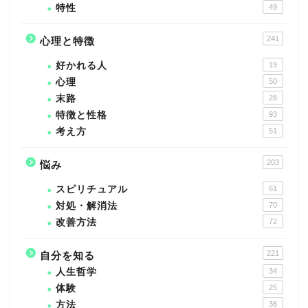
特性
49
241
心理と特徴
好かれる人
19
心理
50
末路
28
特徴と性格
93
考え方
51
203
悩み
スピリチュアル
61
対処・解消法
70
改善方法
72
221
自分を知る
人生哲学
34
体験
25
方法
36