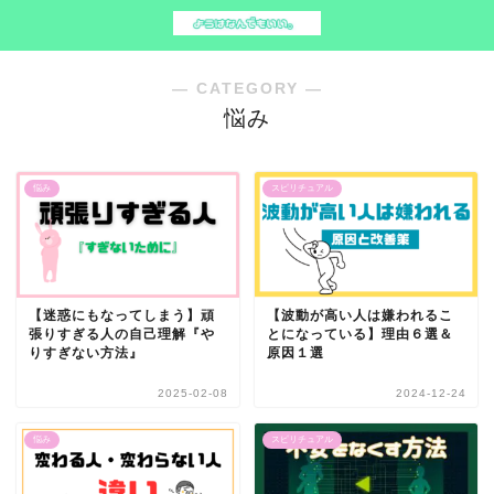
― CATEGORY ―
悩み
悩み
スピリチュアル
【迷惑にもなってしまう】頑
【波動が高い人は嫌われるこ
張りすぎる人の自己理解『や
とになっている】理由６選＆
りすぎない方法』
原因１選
2025-02-08
2024-12-24
悩み
スピリチュアル