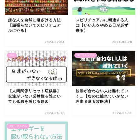
嫌な人を自然に遠ざける方法
スピリチュアルに精通する人
【頑張らないでスピリチュア
は【いい人をやめる日が必ず
ルにやる】
来る】
2024-07-04
2024-06-29
悩み
スピリチュアル
【人間関係リセット症候群】
波動が合わない人は離れてい
友達がいない必然性＆誰とい
く…【なのに離れていかない
ても孤独を感じる原因
理由８選＆攻略法】
2024-06-18
2024-06-11
スピリチュアル