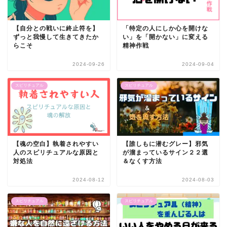
【自分との戦いに終止符を】
「特定の人にしか心を開けな
ずっと我慢して生きてきたか
い」を「開かない」に変える
らこそ
精神作戦
2024-09-26
2024-09-04
スピリチュアル
スピリチュアル
【魂の空白】執着されやすい
【誰しもに潜むグレー】邪気
人のスピリチュアルな原因と
が溜まっているサイン２２選
対処法
＆なくす方法
2024-08-12
2024-08-03
スピリチュアル
スピリチュアル