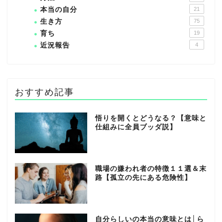
本当の自分
21
生き方
75
育ち
19
近況報告
4
おすすめ記事
悟りを開くとどうなる？【意味と
仕組みに全員ブッダ説】
職場の嫌われ者の特徴１１選＆末
路【孤立の先にある危険性】
自分らしいの本当の意味とは│ら