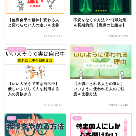
【他因自果の精神】変わる人
不安をなくす方法２つ[即効策
と変わらない人の違い＆改善
＆長期的策]【意識の仕組み】
2024-11-15
2024-10-23
対処・解消法
スピリチュアル
【いい人そうで実は自己中】
【大切にされる人との違い】
優しいふりして人を利用する
いいように使われる人のご法
人の見抜き方
度＆改善方法
2024-10-13
2024-09-30
悩み
悩み