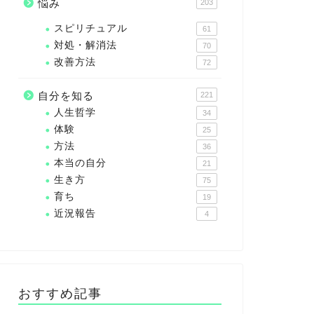
悩み
203
スピリチュアル
61
対処・解消法
70
改善方法
72
自分を知る
221
人生哲学
34
体験
25
方法
36
本当の自分
21
生き方
75
育ち
19
近況報告
4
おすすめ記事