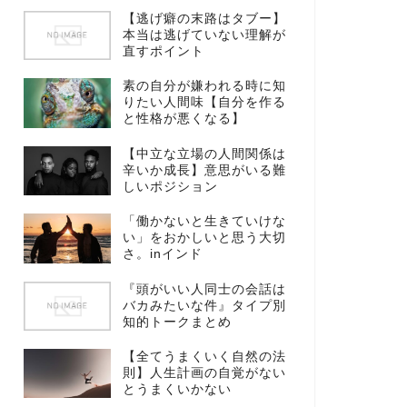
【逃げ癖の末路はタブー】
本当は逃げていない理解が
直すポイント
素の自分が嫌われる時に知
りたい人間味【自分を作る
と性格が悪くなる】
【中立な立場の人間関係は
辛いか成長】意思がいる難
しいポジション
「働かないと生きていけな
い」をおかしいと思う大切
さ。inインド
『頭がいい人同士の会話は
バカみたいな件』タイプ別
知的トークまとめ
【全てうまくいく自然の法
則】人生計画の自覚がない
とうまくいかない