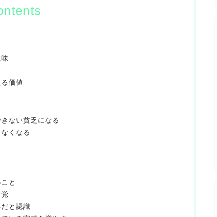
ontents
意味
える価値
できない貧乏になる
きなくなる
いこと
自覚
みだと認識