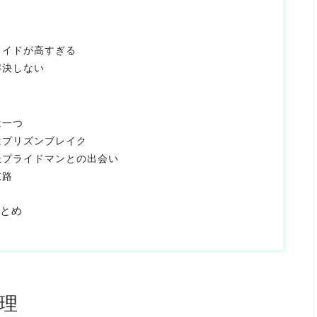
ライドが高すぎる
解決しない
は一つ
はプリズンブレイク
派プライドマンとの出会い
末路
とめ
理