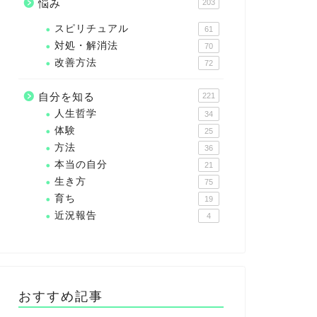
悩み
203
スピリチュアル
61
対処・解消法
70
改善方法
72
自分を知る
221
人生哲学
34
体験
25
方法
36
本当の自分
21
生き方
75
育ち
19
近況報告
4
おすすめ記事