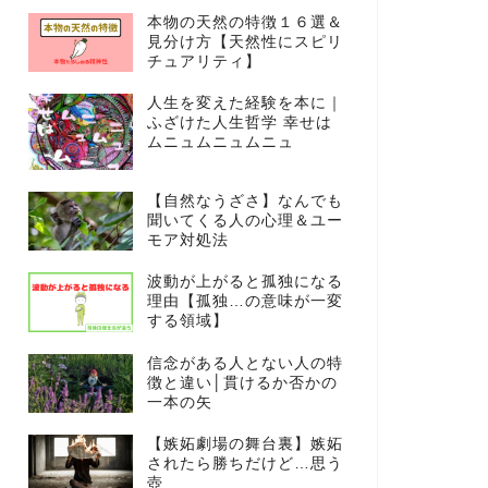
本物の天然の特徴１６選＆
見分け方【天然性にスピリ
チュアリティ】
人生を変えた経験を本に｜
ふざけた人生哲学 幸せは
ムニュムニュムニュ
【自然なうざさ】なんでも
聞いてくる人の心理＆ユー
モア対処法
波動が上がると孤独になる
理由【孤独…の意味が一変
する領域】
信念がある人とない人の特
徴と違い│貫けるか否かの
一本の矢
【嫉妬劇場の舞台裏】嫉妬
されたら勝ちだけど…思う
壺