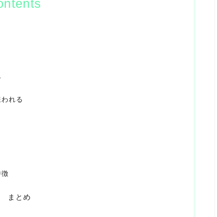
ontents
人
嫌われる
特徴
 まとめ