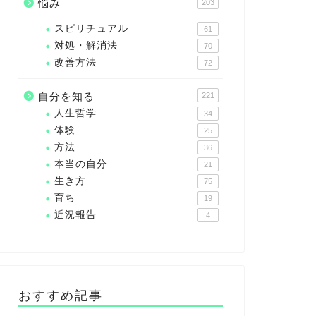
悩み
203
スピリチュアル
61
対処・解消法
70
改善方法
72
自分を知る
221
人生哲学
34
体験
25
方法
36
本当の自分
21
生き方
75
育ち
19
近況報告
4
おすすめ記事