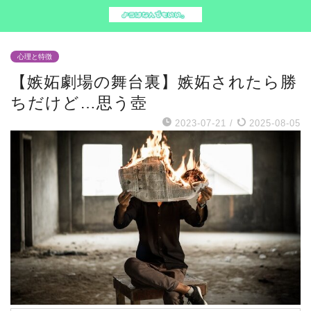
心理と特徴
【嫉妬劇場の舞台裏】嫉妬されたら勝
ちだけど…思う壺
2023-07-21
/
2025-08-05