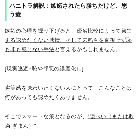
ハニトラ解説：嫉妬されたら勝ちだけど、思
う壺
嫉妬の心理を掘り下げると、
優劣比較によって発生
する認めたくない感情、そして未熟さを直視せず恥
も罪も感じない手法
と言えるかもしれません。
[現実逃避+恥や罪悪の誤魔化し]
劣等感を味わいたくない人にとって、こんなことは
何があっても認めたくありません。
そこでスマートな策となるのが、
“隠ぺい（または欺
瞞:ぎまん）”
。