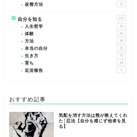
改善方法
72
221
自分を知る
人生哲学
34
体験
25
方法
36
本当の自分
21
生き方
75
育ち
19
近況報告
4
おすすめ記事
気配を消す方法は熊が教えてくれ
た│忍法【自分を感じず他者を見
る】