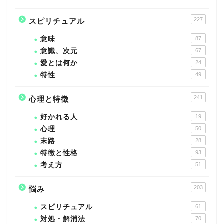
227
スピリチュアル
意味
87
意識、次元
67
愛とは何か
24
特性
49
241
心理と特徴
好かれる人
19
心理
50
末路
28
特徴と性格
93
考え方
51
203
悩み
スピリチュアル
61
対処・解消法
70