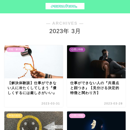
― ARCHIVES ―
2023年 3月
対処・解消法
心理と特徴
【解決体験談】仕事ができな
仕事ができない人の『共通点
い人に冷たくしてしまう『優
と顔つき』【見分ける決定的
しくするには厳しさがいい』
特徴と関わり方】
2023-03-31
2023-03-28
本当の自分
心理と特徴