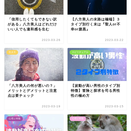
「信用したくてもできない訳
【八方美人の末路は極端】３
がある」八方美人はどれだけ
タイプ別行く末は『聖人or不
いい人でも違和感を生む
幸or腹黒』
2023-03-26
2023-03-22
生き方
スピリチュアル
「八方美人の何が悪いの？」
【波動が高い男性のタイプ別
メリットとデメリットと注意
特徴】冒険と探求を司る男性
点は要チェック
性の極め方
2023-03-19
2023-03-15
心理と特徴
心理と特徴