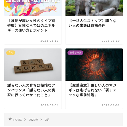
【波動が高い女性のタイプ別
【一旦人生ストップ】謝らな
特徴】女性ならではのエネル
い人の末路は待機条件
ギーの使い方とポイント
2023-03-12
2023-03-10
育ち
心理と特徴
謝らない人の育ちは極端なア
【厳重注意】優しい人のマジ
ンバランス「謝らない人の実
ギレは逃げられない「要チェ
家に行ってわかったこと」
ックな事前対処」
2023-03-04
2023-03-01
HOME
2023年
3月