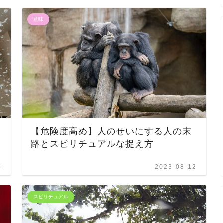
意味
【危険度高め】人のせいにする人の末
路とスピリチュアルな捉え方
6
2023-08-12
スピリチュアル