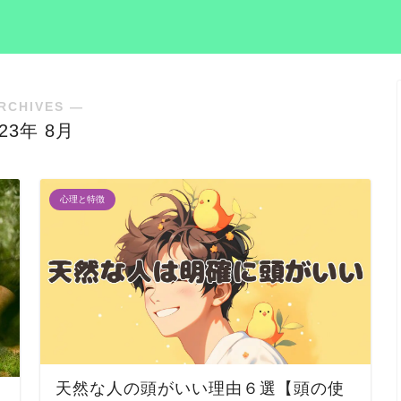
RCHIVES ―
023年 8月
心理と特徴
天然な人の頭がいい理由６選【頭の使