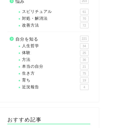
悩み
203
スピリチュアル
61
対処・解消法
70
改善方法
72
自分を知る
221
人生哲学
34
体験
25
方法
36
本当の自分
21
生き方
75
育ち
19
近況報告
4
おすすめ記事