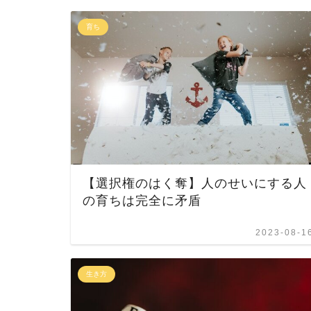
育ち
【選択権のはく奪】人のせいにする人
の育ちは完全に矛盾
2023-08-1
生き方