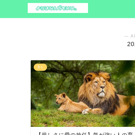
― A
2
育ち