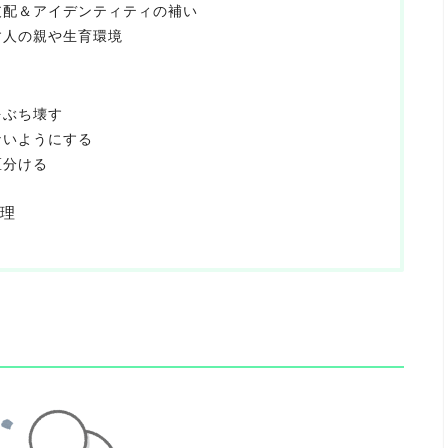
支配＆アイデンティティの補い
す人の親や生育環境
をぶち壊す
ないようにする
区分ける
理