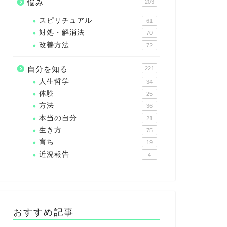
悩み
203
スピリチュアル
61
対処・解消法
70
改善方法
72
自分を知る
221
人生哲学
34
体験
25
方法
36
本当の自分
21
生き方
75
育ち
19
近況報告
4
おすすめ記事