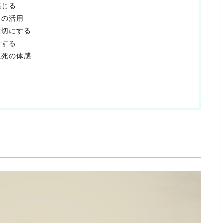
感じる
との活用
大切にする
愛する
生死の体感