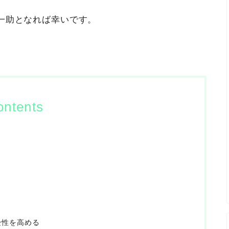
一助となれば幸いです。
。
ontents
受性を高める