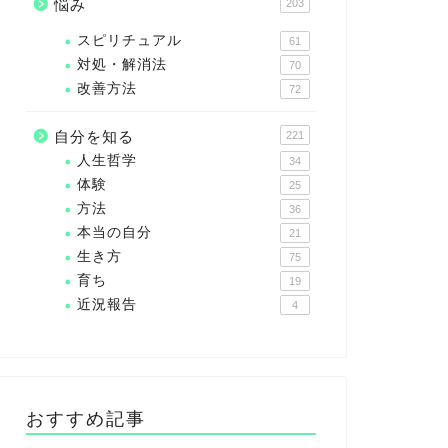
悩み
203
スピリチュアル
61
対処・解消法
70
改善方法
72
自分を知る
221
人生哲学
34
体験
25
方法
36
本当の自分
21
生き方
75
育ち
19
近況報告
4
おすすめ記事