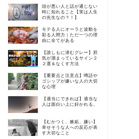
頭が悪い人と話が通じない
時に知れること【実は人生
の先生なの？！】
モテる人にオーラと波動を
彩る人間力｜ただ一つの理
由に全てがある
【誰しもに潜むグレー】邪
気が溜まっているサイン２
２選＆なくす方法
【重要点と注意点】噂話や
ゴシップが嫌いな人の大切
な心理
【適当にできれば】適当な
人は面白い上に好かれる。
【むかつく、嫉妬、嫌い】
幸せそうな人への反応が表
す大切なこと