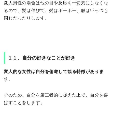
変人男性の場合は他の目や反応を一切気にしなくな
るので、髪は伸びて、髭はボーボー、服はいっつも
同じだったりします。
１１、自分の好きなことが好き
変人的な女性は自分を俯瞰して観る特徴がありま
す。
そのため、自分を第三者的に捉えた上で、自分を喜
ばすことをします。