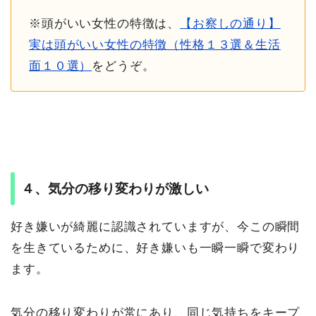
※頭がいい女性の特徴は、
【お察しの通り】
実は頭がいい女性の特徴（性格１３選＆生活
面１０選）
をどうぞ。
４、気分の移り変わりが激しい
好き嫌いが綺麗に認識されていますが、今この瞬間
を生きているために、好き嫌いも一瞬一瞬で変わり
ます。
気分の移り変わりが常にあり、同じ気持ちをキープ