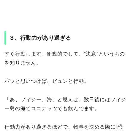
３、行動力があり過ぎる
すぐ行動します。衝動的でして、“決意”というもの
を知りません。
パッと思いつけば、ビュンと行動。
「あ、フィジー、海」と思えば、数日後にはフィジ
ー島の海でココナッツでも飲んでます。
行動力があり過ぎるほどで、物事を決める際に“恐