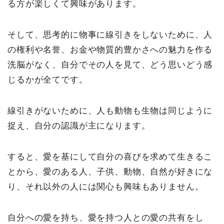
る方が楽しくて興味があります。
そして、思考的に物事に線引きをしないために、人
の権利や名誉、お金や物質的豊かさへの魅力を作る
洗脳がなく、自分でその人を見て、どう思いどう感
じるかが全てです。
線引きがないために、人も動物も生物は同じように
捉え、自分の認識が主になります。
すると、愛を基にして自分の喜びを求めて生きるこ
とから、愛のある人、子供、動物、自然が好きにな
り、それ以外の人には関心も興味もありません。
自分への愛を持ち、愛を持つ人との愛の共有をし