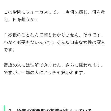
この瞬間にフォーカスして、「今何を感じ、何を考
え、何を想うか」
１秒後のことなんて誰もわかりません。そうです、
わかる必要もないんです。そんな自由な女性は変人
です。
普通の人には理解できません、さらに嫌われます。
ですが、一部の人にメッチャ好かれます。