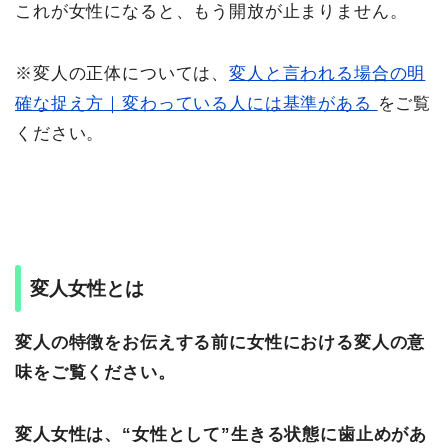
これが女性になると、もう開放が止まりません。
※変人の正体については、
変人と言われる場合の明
確な捉え方｜変わっている人には基準がある
をご覧
ください。
変人女性とは
変人の特徴をお伝えする前に女性における変人の意
味をご覧ください。
変人女性は、“女性として”生きる状態に歯止めがあ