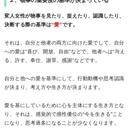
２、物事の重要度の基準が決まっている
変人女性が物事を見たり、捉えたり、認識したり、
決断する際の基準は
“愛”
です。
それは、自分と他者の両方に向けた愛でして、自分
への愛は“喜び、開放、自由”などで、他者へは“与え
る、許す、奉仕、謝罪、感謝”などです。
自分と他への愛を基準にして、行動動機や思考認識
が決まり、考え方や生き方が決まります。
愛を基にしているために心を主体にする生き方とな
り、それは、感覚的で感性優位の“今を生きる”こと
になり、思考過多になることが少なくなります。