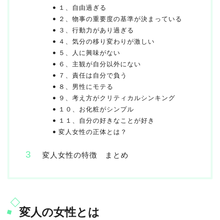
１、自由過ぎる
２、物事の重要度の基準が決まっている
３、行動力があり過ぎる
４、気分の移り変わりが激しい
５、人に興味がない
６、主観が自分以外にない
７、責任は自分で負う
８、男性にモテる
９、考え方がクリティカルシンキング
１０、お化粧がシンプル
１１、自分の好きなことが好き
変人女性の正体とは？
変人女性の特徴 まとめ
変人の女性とは