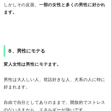
しかしその反面、
一部の女性と多くの男性に好かれ
ます。
８、男性にモテる
変人女性は男性にモテます。
男性は大人しい人、世話好きな人、犬系の人に特に
好まれます。
自由で自分としてありのままで、開放的でストレス
のないさまから、エネルギーが強いです。