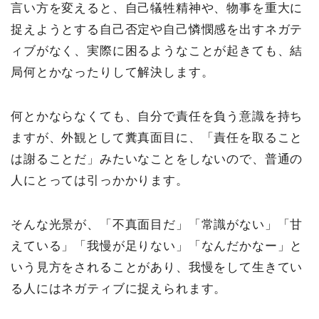
言い方を変えると、自己犠牲精神や、物事を重大に
捉えようとする自己否定や自己憐憫感を出すネガテ
ィブがなく、実際に困るようなことが起きても、結
局何とかなったりして解決します。
何とかならなくても、自分で責任を負う意識を持ち
ますが、外観として糞真面目に、「責任を取ること
は謝ることだ」みたいなことをしないので、普通の
人にとっては引っかかります。
そんな光景が、「不真面目だ」「常識がない」「甘
えている」「我慢が足りない」「なんだかなー」と
いう見方をされることがあり、我慢をして生きてい
る人にはネガティブに捉えられます。