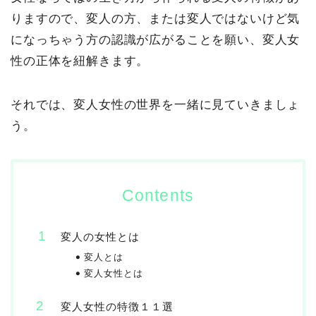
りますので、変人の方、または変人ではないけど気
になっちゃう方の認識が広がることを願い、変人女
性の正体を紐解きます。
それでは、変人女性の世界を一緒に見ていきましょ
う。
Contents
変人の女性とは
変人とは
変人女性とは
変人女性の特徴１１選