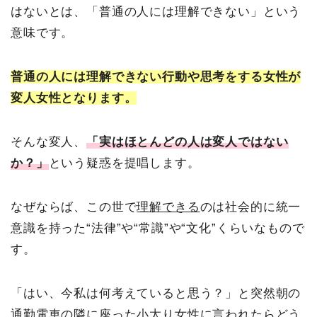
はないとは、「普通の人には理解できない」という
意味です。
普通の人には理解できない行動や思考をする女性が
変人女性となります。
そんな変人、
「実はほとんどの人は変人ではない
か？」
という疑惑を提唱します。
なぜならば、この世で
理解できる
のは社会的に統一
意識を持った“法律”や“常識”や“文化”くらいなもので
す。
「はい、今私は何考えていると思う？」と突然朝の
通勤電車の隣に座った小太り女性に言われたらどう