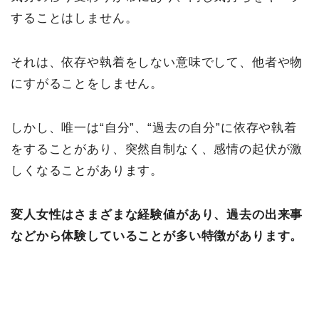
することはしません。
それは、依存や執着をしない意味でして、他者や物
にすがることをしません。
しかし、唯一は“自分”、“過去の自分”に依存や執着
をすることがあり、突然自制なく、感情の起伏が激
しくなることがあります。
変人女性はさまざまな経験値があり、過去の出来事
などから体験していることが多い特徴があります。