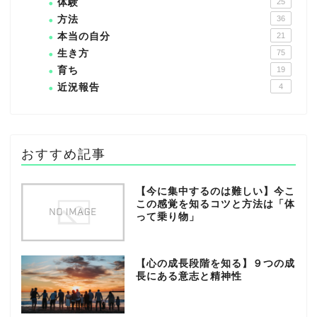
体験
25
方法
36
本当の自分
21
生き方
75
育ち
19
近況報告
4
おすすめ記事
【今に集中するのは難しい】今こ
この感覚を知るコツと方法は「体
って乗り物」
【心の成長段階を知る】９つの成
長にある意志と精神性