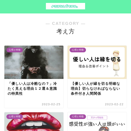
― CATEGORY ―
考え方
心理と特徴
心理と特徴
「優しい人は冷酷なの？」冷
【優しい人が縁を切る明確な
たく見える理由１２選＆意識
理由】切らなければならない
の特異性
条件付き人間関係
2023-02-25
2023-02-22
心理と特徴
心理と特徴