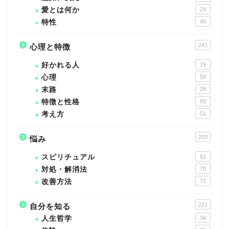
愛とは何か
24
特性
49
241
心理と特徴
好かれる人
19
心理
50
末路
28
特徴と性格
93
考え方
51
203
悩み
スピリチュアル
61
対処・解消法
70
改善方法
72
221
自分を知る
人生哲学
34