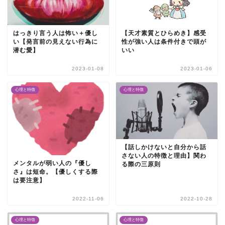
はっきり言う人は怖い＋優し
【天才素質とひらめき】感受
い【発言前の見えない行為に
性が強い人は条件付きで頭が
潜む愛】
いい
2023-01-08
2023-01-06
心理と特徴
心理と特徴
【話しかけないと自分から話
さない人の特徴と理由】関わ
メンタルが弱い人の『優し
る際の三原則
さ』は短命。【優しくする際
は要注意】
2022-11-06
2022-10-28
心理と特徴
心理と特徴