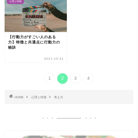
心理と特徴
【行動力がすごい人のある
力】特徴と共通点に行動力の
秘訣
2021-10-31
1
2
3
4
HOME
心理と特徴
考え方