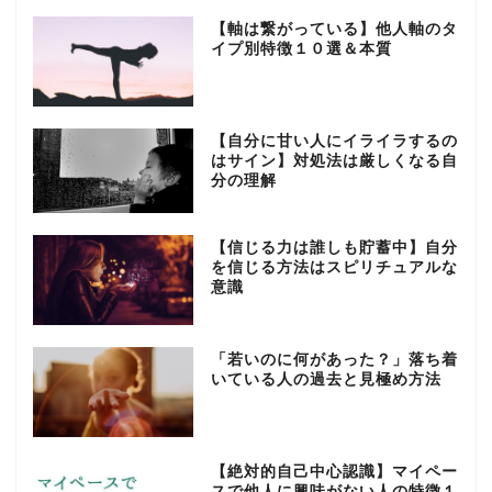
【軸は繋がっている】他人軸のタ
イプ別特徴１０選＆本質
【自分に甘い人にイライラするの
はサイン】対処法は厳しくなる自
分の理解
【信じる力は誰しも貯蓄中】自分
を信じる方法はスピリチュアルな
意識
「若いのに何があった？」落ち着
いている人の過去と見極め方法
【絶対的自己中心認識】マイペー
スで他人に興味がない人の特徴１