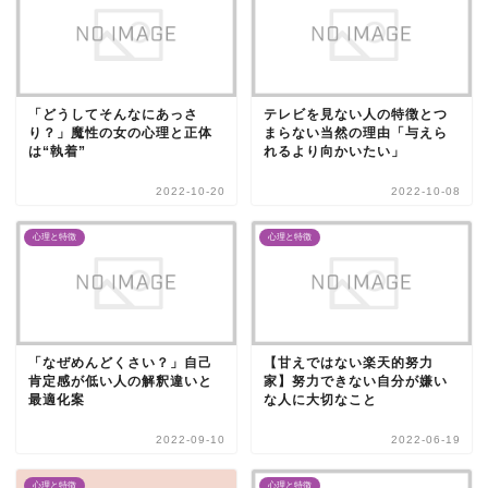
「どうしてそんなにあっさ
テレビを見ない人の特徴とつ
り？」魔性の女の心理と正体
まらない当然の理由「与えら
は“執着”
れるより向かいたい」
2022-10-20
2022-10-08
心理と特徴
心理と特徴
「なぜめんどくさい？」自己
【甘えではない楽天的努力
肯定感が低い人の解釈違いと
家】努力できない自分が嫌い
最適化案
な人に大切なこと
2022-09-10
2022-06-19
心理と特徴
心理と特徴