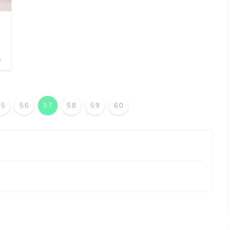
7
55
56
57
58
59
60