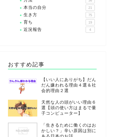
方法
36
本当の自分
21
生き方
75
育ち
19
近況報告
4
おすすめ記事
【いい人にありがち】だん
だん嫌われる理由４選＆社
会的理由２選
天然な人の頭がいい理由６
選【頭の使い方はまるで量
子コンピューター】
「生きるために働くのはお
かしい？」辛い原因は別に
ある日本のお話