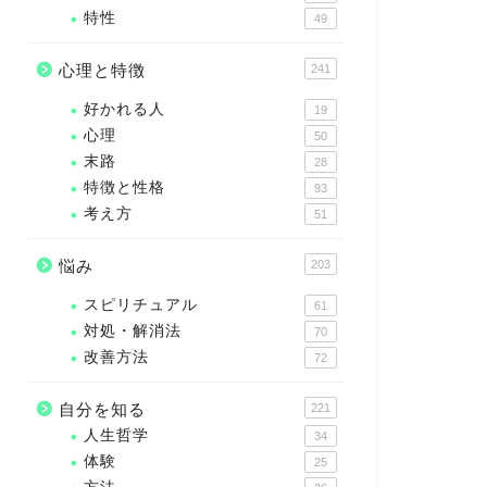
特性
49
心理と特徴
241
好かれる人
19
心理
50
末路
28
特徴と性格
93
考え方
51
悩み
203
スピリチュアル
61
対処・解消法
70
改善方法
72
自分を知る
221
人生哲学
34
体験
25